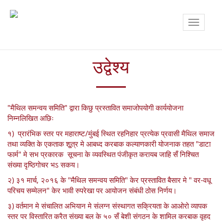
Toggle
navigatio
उद्वेश्य
"मैथिल समन्वय समिति" द्वारा किछु प्रस्तावित समाजोपयोगी कार्ययोजना
निम्नलिखित अछिः
१) प्रारंभिक स्तर पर महाराष्ट/मुंबई स्थित रहनिहार प्रत्येक प्रवासी मैथिल समाज
तथा व्यक्ति के एकताक शू्त्र मे आबध्द करबाक कल्याणकारी योजनाक तहत "डाटा
फार्म" मे सभ प्रकारक सूचना के व्यवस्थित पंजीकृत करायब जाहि सँ निश्चित
संख्या दृष्ठिगोचर भऽ सकय।
२) ३१ मार्च, २०१६ के "मैथिल समन्वय समिति" केर प्रस्तावित बैसार मे " वर-वधू
परिचय सम्मेलन" केर भावी रुपरेखा पर आयोजन संबंधी ठोस निर्णय।
३) वर्तमान मे संचालित अभियान मे संलग्न संस्थागत सक्रियता के आओरो व्यापक
स्तर पर विस्तारित करैत संख्या बल के ५० सँ बेशी संगठन के शामिल करबाक वृहद