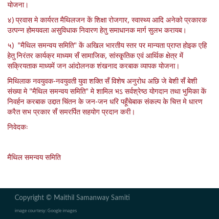
योजना।
४) प्रवास मे कार्यरत मैथिलजन कें शिक्षा रोजगार, स्वास्थ्य आदि अनेको प्रकारक
उत्पन्न होमयवला असुविधाक निवारण हेतु समाधानक मार्ग सुलभ करायब।
५) "मैथिल समन्वय समिति" कें अखिल भारतीय स्तर पर मान्यता प्राप्त होइक एहि
हेतु निरंतर कार्यक्र माध्यम सँ सामाजिक, सांस्कृ्तिक एवं आर्थिक क्षेत्र में
सक्रियताक माध्यमें जन आंदोलनक शंखनाद करबाक व्यापक योजना।
मिथिलाक नवयुवक-नवयुवती युवा शक्ति सँ विशेष अनुरोध अछि जे बेशी सँ बेशी
संख्या मे "मैथिल समन्वय समिति" मे शामिल भऽ सर्वश्रेष्ठ योगदान तथा भुमिका कें
निवर्हन करबाक उद्दात चिंतन के जन-जन धरि पहूँचेबाक संकल्प के चित्त मे धारण
करैत सभ प्रकार सँ समरर्पित सहयोग प्रदान करी।
निवेदकः
मैथिल समन्वय समिति
Copyright © Maithil Samanway Samiti
image courtesy: Google images