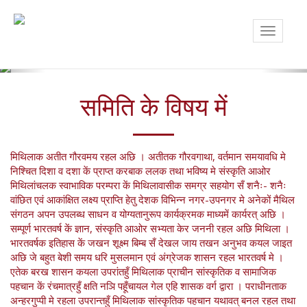
Previous
Nex
Maithil Samanway Samiti
Toggle
navigati
समिति के विषय में
मिथिलाक अतीत गौरवमय रहल अछि । अतीतक गौरवगाथा, वर्तमान समयावधि मे
निश्चित दिशा व दशा कें प्राप्त करबाक ललक तथा भविष्य मे संस्कृति आओर
मिथिलांचलक स्वाभाविक परम्परा कें मिथिलावासीक समग्र सहयोग सँ शनैः- शनैः
वांछित एवं आकांक्षित लक्ष्य प्राप्ति हेतु देशक विभिन्न नगर-उपनगर मे अनेकों मैथिल
संगठन अपन उपलब्ध साधन व योग्यतानुरूप कार्यक्रमक माध्यमें कार्यरत् अछि ।
सम्पूर्ण भारतवर्ष कें ज्ञान, संस्कृति आओर सभ्यता केर जननी रहल अछि मिथिला ।
भारतवर्षक इतिहास कें जखन शूक्ष्म बिम्ब सँ देखल जाय तखन अनुभव कयल जाइत
अछि जे बहुत बेशी समय धरि मुसलमान एवं अंग्रेजक शासन रहल भारतवर्ष मे ।
एतेक बरख शासन कयला उपरांतहुँ मिथिलाक प्राचीन सांस्कृतिक व सामाजिक
पहचान कें रंचमात्रहुँ क्षति नञि पहूँचायल गेल एहि शासक वर्ग द्वारा । पराधीनताक
अन्हरगुप्पी मे रहला उपरान्तहुँ मिथिलाक सांस्कृतिक पहचान यथावत् बनल रहल तथा