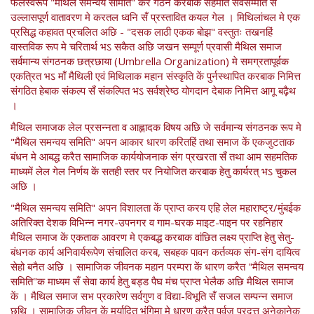
फलस्वरूप "मैथिल समन्वय समिति" केर गठन करबाक सहमति सर्वसम्मति सँ
उल्लासपूर्ण वातावरण मे करतल ध्वनि सँ प्रस्तावित कयल गेल । मिथिलांचल मे एक
प्रसिद्ध कहावत प्रचलित अछि - "दसक लाठी एकक बोझ" वस्तुतः तखनहिं
वास्तविक रूप मे चरितार्थ भऽ सकैत अछि जखन सम्पूर्ण प्रवासी मैथिल समाज
सर्वमान्य संगठनक छत्रछाया (Umbrella Organization) मे समग्रतापूर्वक
एकत्रित भऽ माँ मैथिली एवं मिथिलाक महान संस्कृति कें पुर्नस्थापित करबाक निमित्त
संगठित हेबाक संकल्प सँ संकल्पित भऽ सर्वश्रेष्ठ योगदान देबाक निमित्त आगू बढ़ैथ
।
मैथिल समाजक लेल प्रसन्नता व आह्लादक विषय अछि जे सर्वमान्य संगठनक रूप मे
"मैथिल समन्वय समिति" अपन आकार धारण करितहिं तथा समाज कें एकजुटताक
बंधन मे आबद्ध करैत सामाजिक कार्ययोजनाक संग प्रखरता सँ तथा आम सहमतिक
माध्यमें लेल गेल निर्णय कें सतही स्तर पर नियोजित करबाक हेतु कार्यरत् भऽ चुकल
अछि ।
"मैथिल समन्वय समिति" अपन विशालता कें प्राप्त करय एहि लेल महाराष्ट्र/मुंबईक
अतिरिक्त देशक विभिन्न नगर-उपनगर व गाम-घरक माइट-पाइन पर रहनिहार
मैथिल समाज कें एकताक आवरण मे एकबद्ध करबाक वांछित लक्ष्य प्राप्ति हेतु सेतु-
बंधनक कार्य अनिवार्यरूपेण संचालित करब, सबहक पावन कर्तव्यक संग-संग दायित्व
सेहो बनैत अछि । सामाजिक जीवनक महान परम्परा कें धारण करैत "मैथिल समन्वय
समिति"क माध्यम सँ सेवा कार्य हेतु बड्ड पैघ मंच प्राप्त भेलैक अछि मैथिल समाज
कें । मैथिल समाज सभ प्रकारेण सर्वगुण व विद्या-विभूति सँ सजल सम्पन्न समाज
छथि । सामाजिक जीवन कें मर्यादित भंगिमा मे धारण करैत पूर्वज प्रदत्त अनेकानेक