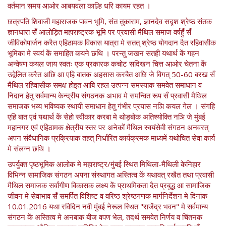
वर्तमान समय आओर आबयवला काल्हि धरि कायम रहत ।
छत्रपति शिवाजी महाराजक पावन भूमि, संत तुकाराम, ज्ञानदेव सदृश श्रेष्ठ संतक
ज्ञानधारा सँ आलोड़ित महाराष्ट्रक भूमि पर प्रवासी मैथिल समाज वर्षहुँ सँ
जीविकोपार्जन करैत एहिठामक विकास यात्रा मे सतत् श्रेष्ठ योगदान दैत रहिवासीक
भूमिका मे स्वयं कें समाहित कयने छथि । परन्तु जखन सतही यथार्थ कें गहन
अन्वेषण कयल जाय स्वतः एक प्रकारक कचोट सदिखन चित्त आओर चेतना कें
उद्वेलित करैत अछि आ एहि बातक अहसास करबैत अछि जे विगत् 50-60 बरख सँ
मैथिल रहिवासीक समक्ष होइत आबि रहल उत्पन्न समस्याक समवेत समाधान व
निदान हेतु सर्वमान्य केन्द्रीय संगठनक अभाव मे समन्वित रूप सँ प्रवासी मैथिल
समाजक भव्य भविष्यक स्थायी समाधान हेतु गंभीर प्रयास नञि कयल गेल । संगहि
एहि बात एवं यथार्थ कें सेहो स्वीकार करबा मे थोड़बोक अतिश्योक्ति नञि जे मुंबई
महानगर एवं एहिठामक क्षेत्रीय स्तर पर अनेकों मैथिल स्वयंसेवी संगठन अनवरत्
अपन संवैधानिक प्रक्रियाक तहत् निर्धारित कार्यक्रमक माध्यमें यथोचित सेवा कार्य
मे संलग्न छथि ।
उपर्युक्त पृष्ठभूमिक आलोक मे महाराष्ट्र/मुंबई स्थित मिथिला-मैथिली केनिहार
विभिन्न सामाजिक संगठन अपना संस्थागत अस्तित्व कें यथावत् रखैत तथा प्रवासी
मैथिल समाजक सर्वांगीण विकासक लक्ष्य कें प्राथमिकता दैत प्रबुद्ध आ सामाजिक
जीवन मे सेवाभाव सँ समर्पित विशिष्ट व वरिष्ठ श्रेष्ठगणक मार्गनिर्देशन मे दिनांक
10.01.2016 यथा रविदिन नवी मुंबई नेरूल स्थित "राजेंद्र भवन" मे सर्वमान्य
संगठन कें अस्तित्व मे अनबाक बीज वपण भेल, तदर्थ समवेत निर्णय व चिंतनक